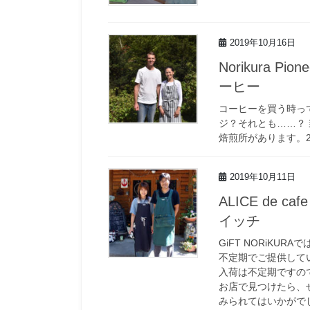
2019年10月16日
Norikura P
ーヒー
コーヒーを買う時っ
ジ？それとも……？
焙煎所があります。20
2019年10月11日
ALICE de
イッチ
GiFT NORiKU
不定期でご提供して
入荷は不定期ですの
お店で見つけたら、ぜ
みられてはいかがで