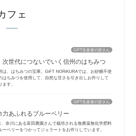
カフェ
GiFT生産者の皆さん
 次世代につないでいく信州のはちみつ
は、はちみつの宝庫。GiFT NORiKURAでは、お砂糖不使
のはちみつを使用して、自然な甘さを引き出しお作りして
ります。
GiFT生産者の皆さん
命力あふれるブルーベリー
URAでは、奈川にある富田農園さんで栽培される無農薬無化学肥料
ルーベリーをつかってジェラートをお作りしています。