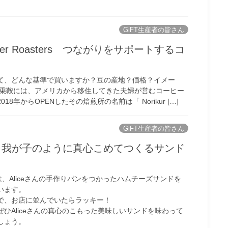
GiFT生産者の皆さん
ioneer Roasters つながりをサポートするコ
て、どんな基準で買いますか？豆の産地？価格？イメー
 乗鞍には、アメリカから移住してきた夫婦が営むコーヒー
18年からOPENしたその焙煎所の名前は「 Norikur […]
GiFT生産者の皆さん
 cafe 我が子のように真心こめてつくるサンド
RAでは、Aliceさんの手作りパンをつかったハムチーズサンドを
います。
で、お店に並んでいたらラッキー！
ひAliceさんの真心のこもった美味しいサンドを味わって
しょう。