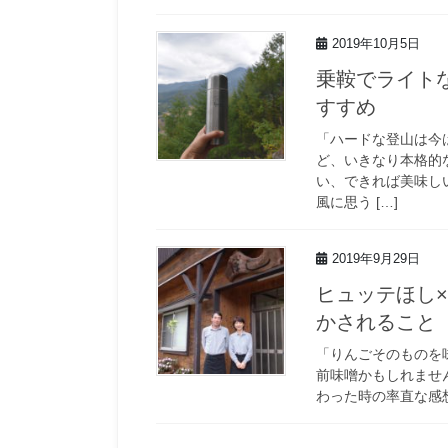
2019年10月5日
乗鞍でライト
すすめ
「ハードな登山は今
ど、いきなり本格的
い、できれば美味し
風に思う […]
2019年9月29日
ヒュッテほし
かされること
「りんごそのものを
前味噌かもしれません
わった時の率直な感