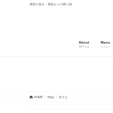
コ
ナ
乗鞍の恵み・乗鞍からの贈り物
ン
ビ
テ
ゲ
ン
ー
ツ
シ
に
ョ
移
ン
About
Menu
動
に
GiFTとは
メニュー
移
動
HOME
blog
カフェ