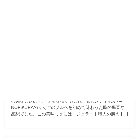
チ
GiFT NORiKURAでは、Aliceさんの手作りパンをつかったハ
ムチーズサンドを不定期でご提供しています。
入荷は不定期ですので、お店に並んでいたらラッキー！
お店で見つけたら、ぜひAliceさんの真心のこもった美味し
いサンドを味わってみられてはいかがでしょう。
2019年9月29日
GiFT生産者の皆さん
ヒュッテほし×りんご栽培 自
然の力を生かすこと・生かさ
れること
「りんごそのものを味わっているみたい。なんだろう、こ
の美味しさは！」 手前味噌かもしれませんが、それがGiFT
NORiKURAのりんごのソルベを初めて味わった時の率直な
感想でした。この美味しさには、ジェラート職人の腕も […]