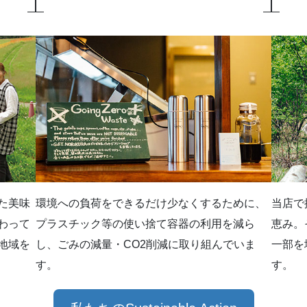
た美味
環境への負荷をできるだけ少なくするために、
当店で
わって
プラスチック等の使い捨て容器の利用を減ら
恵み。
地域を
し、ごみの減量・CO2削減に取り組んでいま
一部を
す。
す。