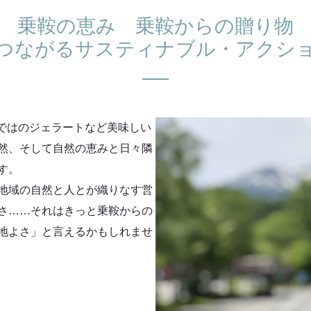
乗鞍の恵み 乗鞍からの贈り物
つながるサスティナブル・アクシ
ならではのジェラートなど美味しい
然、そして自然の恵みと日々隣
す。
地域の自然と人とが織りなす営
さ……それはきっと乗鞍からの
地よさ」と言えるかもしれませ