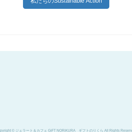
私たちのSustainable Action
pyright © ジェラート＆カフェ GiFT NORiKURA ギフトのりくら All Rights Reserv