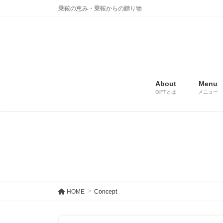
コ
ナ
乗鞍の恵み・乗鞍からの贈り物
ン
ビ
テ
ゲ
ン
ー
ツ
シ
に
ョ
移
ン
About
Menu
動
に
GiFTとは
メニュー
移
動
HOME
Concept