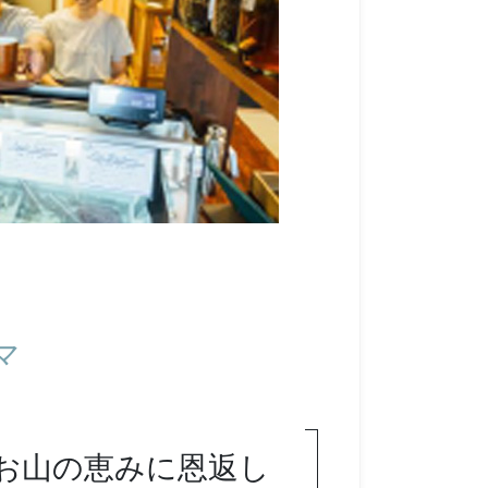
マ
お山の恵みに恩返し